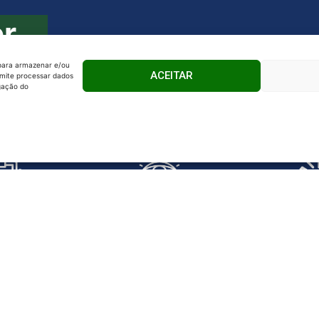
er
 para armazenar e/ou
ACEITAR
rmite processar dados
gação do
amento do
Visão sistêmica do
Distância Z
licenciamento
processo com equipe
Ecosciences
té a emissão
multidisciplinar
com um
cenças
difere