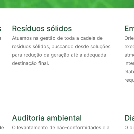
s
Resíduos sólidos
Em
e
Atuamos na gestão de toda a cadeia de
Orie
resíduos sólidos, buscando desde soluções
exe
para redução da geração até a adequada
atmo
destinação final.
int
elab
requ
Auditoria ambiental
Di
de
O levantamento de não-conformidades e a
O di