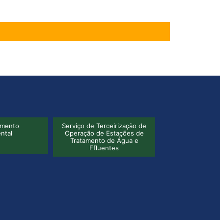
ceirização de
Fabricação e Manutenção de
Tratamento de 
Estações de
Tanques de Polipropileno
Industri
 de Água e
ntes