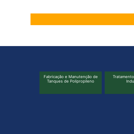
 e Manutenção de
Tratamento de Efluentes
Ass
e Polipropileno
Industriais
Regul