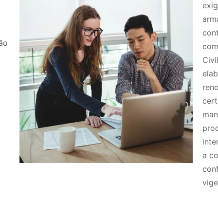
a
exig
arm
con
ão
comp
Civi
ela
reno
cert
man
pro
inte
a co
con
vige