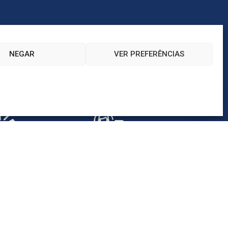
NEGAR
VER PREFERÊNCIAS
ero entre a
Bom relacionamento junto
 e o Cliente
aos órgãos ambientais e
 preço
atendimento à legislação
nciado
ambienta