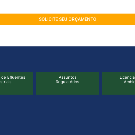
SOLICITE SEU ORÇAMENTO
untos
Licenciamento
Serviço de Ter
atórios
Ambiental
Operação de 
Tratamento
Eflue