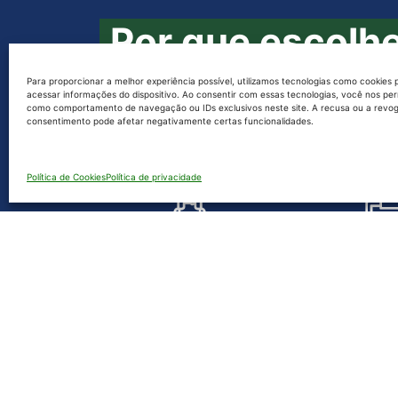
Por que escolh
a
Para proporcionar a melhor experiência possível, utilizamos tecnologias como cookies
acessar informações do dispositivo. Ao consentir com essas tecnologias, você nos pe
como comportamento de navegação ou IDs exclusivos neste site. A recusa ou a revo
consentimento pode afetar negativamente certas funcionalidades.
Ecosciences
Política de Cookies
Política de privacidade
Profissionais dedicados a
Acompanh
cada projeto com
processo de 
Atendimento
do início a
personalizado
das li