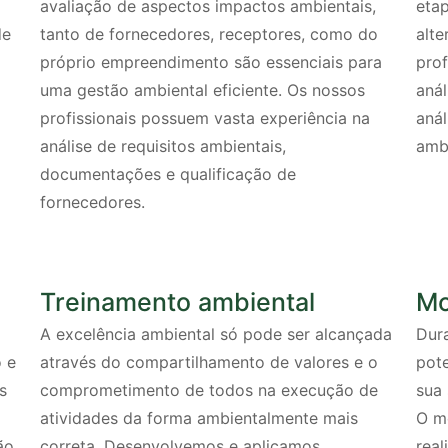
avaliação de aspectos impactos ambientais,
eta
de
tanto de fornecedores, receptores, como do
alt
próprio empreendimento são essenciais para
prof
uma gestão ambiental eficiente. Os nossos
anál
profissionais possuem vasta experiência na
anál
análise de requisitos ambientais,
amb
documentações e qualificação de
fornecedores.
Treinamento ambiental
Mo
A excelência ambiental só pode ser alcançada
Dur
 e
através do compartilhamento de valores e o
pot
s
comprometimento de todos na execução de
sua
atividades da forma ambientalmente mais
O m
ão
correta. Desenvolvemos e aplicamos
rea